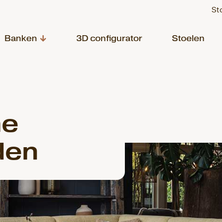
St
Banken
3D configurator
Stoelen
ne
den