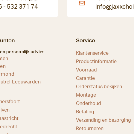
6 - 532 371 74
info@jaxxchoi
unten
Service
 en persoonlijk advies
Klantenservice
ssen
Productinformatie
ven
Voorraad
ermond
Garantie
ubel Leeuwarden
Orderstatus bekijken
Montage
mersfoort
Onderhoud
iven
Betaling
astricht
Verzending en bezorging
iedrecht
Retourneren