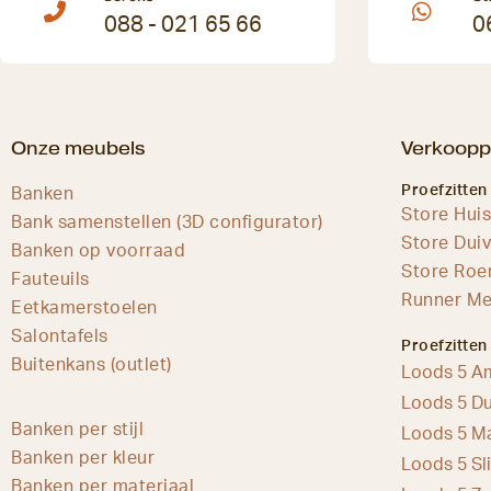
088 - 021 65 66
0
Onze meubels
Verkoopp
Proefzitten
Banken
Store Hui
Bank samenstellen (3D configurator)
Store Dui
Banken op voorraad
Store Ro
Fauteuils
Runner Me
Eetkamerstoelen
Salontafels
Proefzitten
Buitenkans (outlet)
Loods 5 A
Loods 5 Du
Banken per stijl
Loods 5 Ma
Banken per kleur
Loods 5 Sl
Banken per materiaal