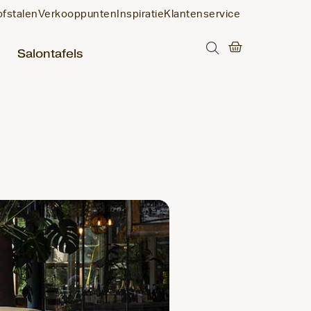
ofstalen
Verkooppunten
Inspiratie
Klantenservice
Salontafels