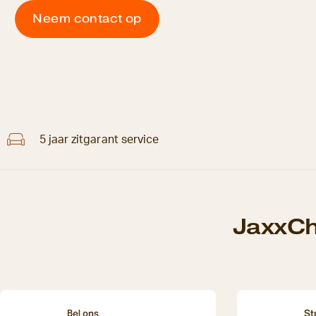
Neem contact op
5 jaar zitgarant service
JaxxCh
Bel ons
St