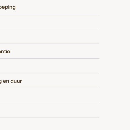
roeping
ntie
g en duur