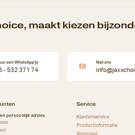
oice, maakt kiezen bijzonde
uur een WhatsApp'je
Mail ons
6 - 532 371 74
info@jaxxchoi
unten
Service
 en persoonlijk advies
Klantenservice
ssen
Productinformatie
ven
Voorraad