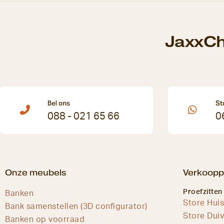
JaxxCh
Bel ons
St
088 - 021 65 66
0
Onze meubels
Verkoopp
Proefzitten
Banken
Store Hui
Bank samenstellen (3D configurator)
Store Dui
Banken op voorraad