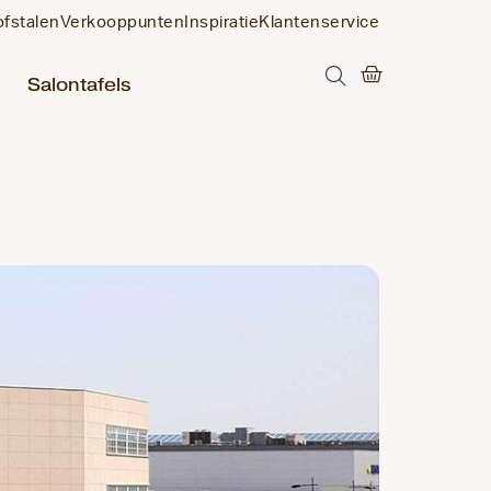
ofstalen
Verkooppunten
Inspiratie
Klantenservice
Salontafels