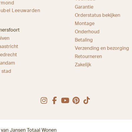
ermond
Garantie
ubel Leeuwarden
Orderstatus bekijken
Montage
mersfoort
Onderhoud
iven
Betaling
astricht
Verzending en bezorging
iedrecht
Retourneren
aandam
Zakelijk
 stad
l van Jansen Totaal Wonen