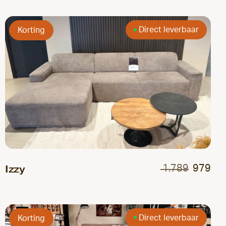
Direct leverbaar
Korting
Izzy
1.789
979
Direct leverbaar
Korting