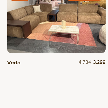
Veda
4.734
3.299