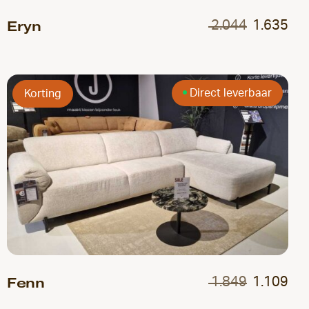
Eryn
2.044
1.635
Direct leverbaar
Korting
Fenn
1.849
1.109