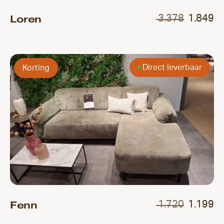
Loren
3.378
1.849
Direct leverbaar
Korting
Fenn
1.720
1.199