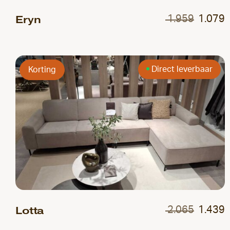
Eryn
1.959
1.079
Direct leverbaar
Korting
Lotta
2.065
1.439