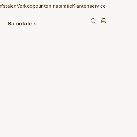
ofstalen
Verkooppunten
Inspiratie
Klantenservice
Salontafels