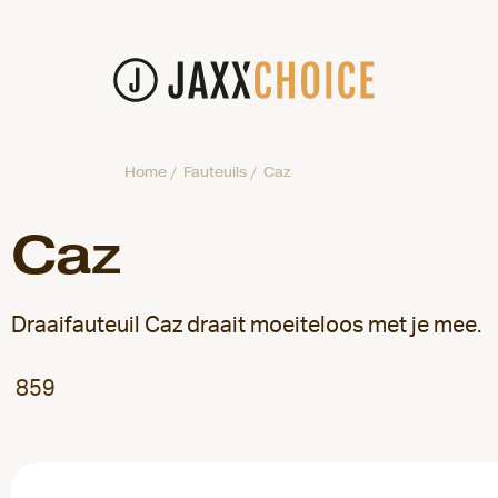
Home
/
Fauteuils
/
Caz
Caz
Draaifauteuil Caz draait moeiteloos met je mee.
859