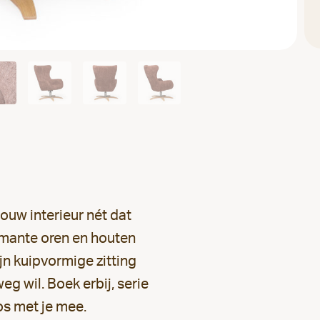
jouw interieur nét dat
armante oren en houten
ijn kuipvormige zitting
eg wil. Boek erbij, serie
os met je mee.