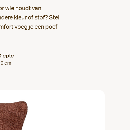
oor wie houdt van
dere kleur of stof? Stel
mfort voeg je een poef
Diepte
80 cm