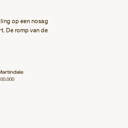
lling op een nosag
rt. De romp van de
Martindale
100.000