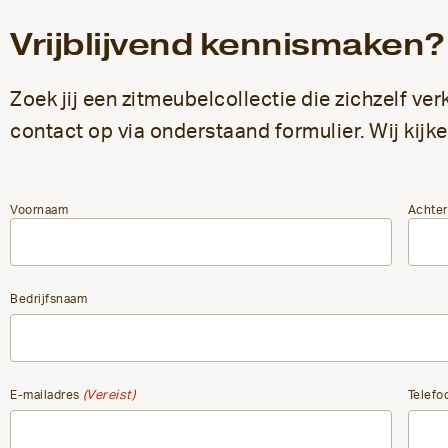
Vrijblijvend kennismaken?
Zoek jij een zitmeubelcollectie die zichzelf v
contact op via onderstaand formulier. Wij kijke
Naam
Voornaam
Achte
(Vereist)
Bedrijfsnaam
E-mailadres
(Vereist)
Telefo