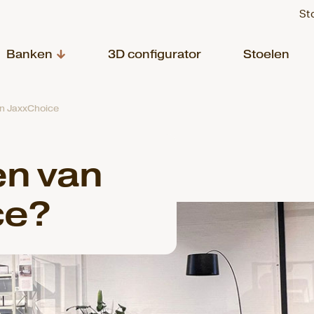
St
Banken
3D configurator
Stoelen
an JaxxChoice
en van
ce?