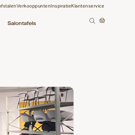
ofstalen
Verkooppunten
Inspiratie
Klantenservice
Salontafels