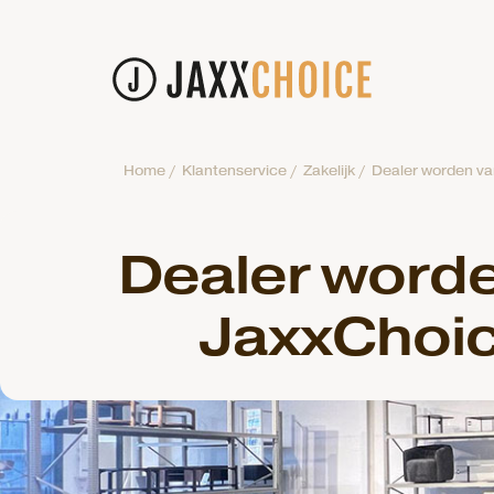
Home
/
Klantenservice
/
Zakelijk
/
Dealer worden v
Dealer word
JaxxChoi