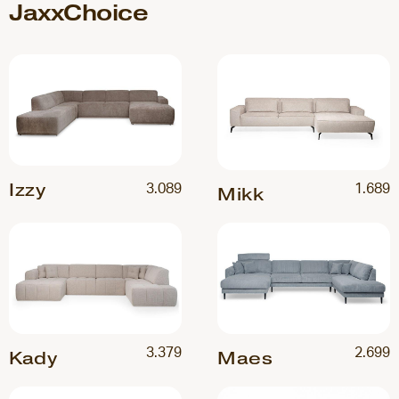
JaxxChoice
Izzy
3.089
1.689
Mikk
3.379
2.699
Kady
Maes